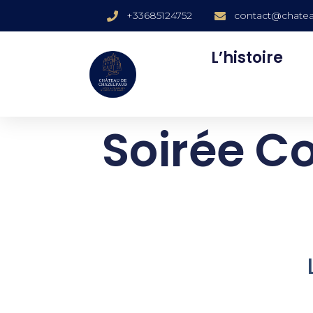
+33685124752
contact@chatea
L’histoire
Soirée C
Le jeudi 27