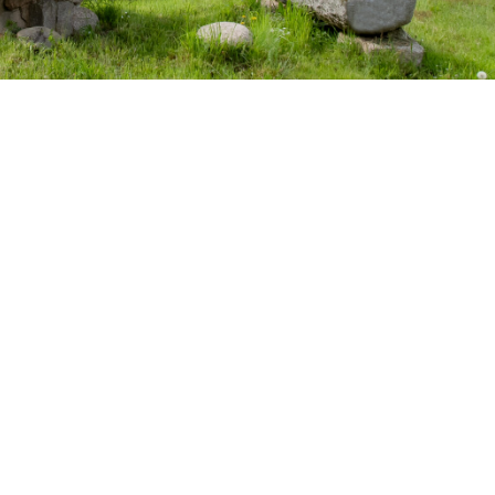
Adresse :
Chez Queret 23260 Saint-
Bard Creuse France