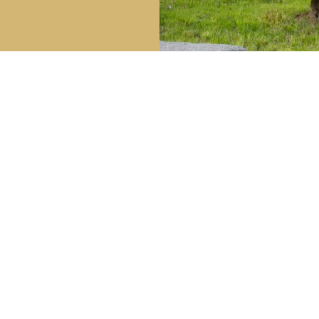
Tel :
+33685124752
Email:
contact@chateau-
i : 8h – 20h
chazelpaud.fr