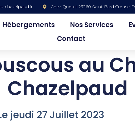
u-chazelpaud.fr
Chez Queret 23260 Saint-Bard Creuse F
Hébergements
Nos Services
E
Contact
ouscous au C
Chazelpaud
 Juillet 2023