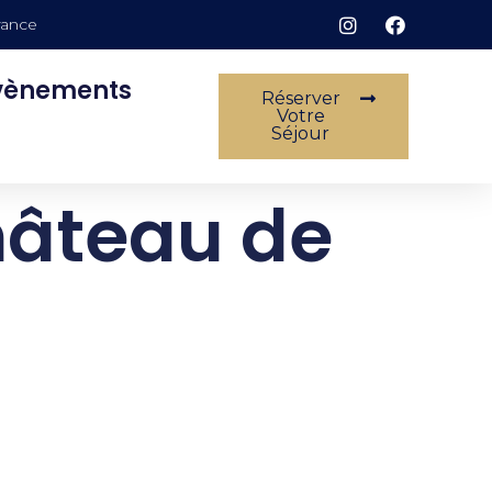
rance
vènements
Réserver
Votre
Séjour
hâteau de