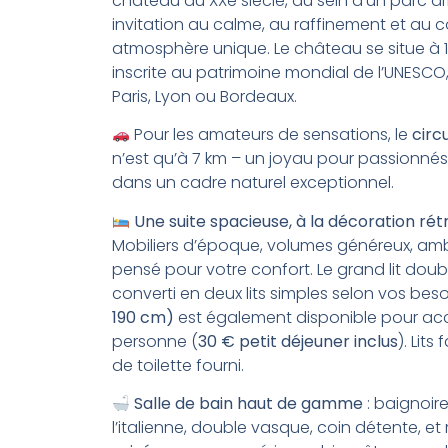
château du XXe siècle, au sein d’un parc a
invitation au calme, au raffinement et au
atmosphère unique. Le château se situe à 17
inscrite au patrimoine mondial de l’UNESCO
Paris, Lyon ou Bordeaux.
Pour les amateurs de sensations, le
circ
n’est qu’à 7 km – un joyau pour passionné
dans un cadre naturel exceptionnel.
Une suite spacieuse, à la décoration rét
Mobiliers d’époque, volumes généreux, amb
pensé pour votre confort. Le grand lit doub
converti en deux lits simples selon vos bes
190 cm)
est également disponible pour accu
personne (
30 € petit déjeuner inclus
). Lits 
de toilette fourni.
Salle de bain haut de gamme
: baignoir
l’italienne, double vasque, coin détente, 