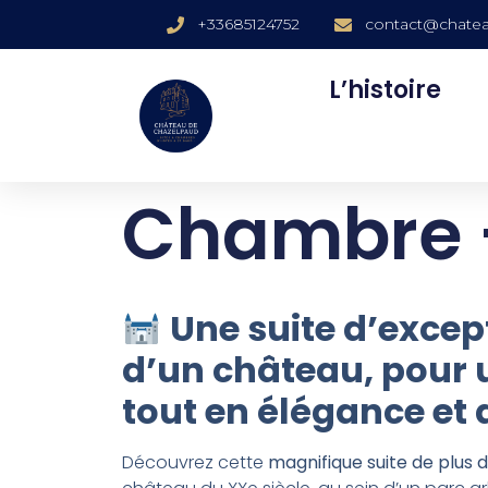
+33685124752
contact@chatea
L’histoire
Chambre -
Une suite d’exce
d’un château, pour 
tout en élégance et 
Découvrez cette
magnifique suite de plus 