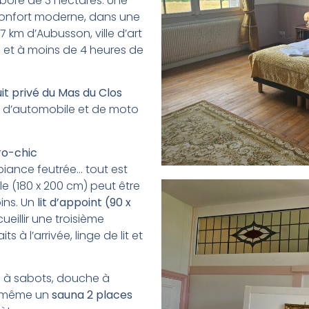
rboré de 3 hectares. Une
 confort moderne, dans une
 km d’Aubusson, ville d’art
, et à moins de 4 heures de
uit privé du Mas du Clos
s d’automobile et de moto
ro-chic
iance feutrée… tout est
le (180 x 200 cm) peut être
oins. Un
lit d’appoint (90 x
eillir une troisième
faits à l’arrivée, linge de lit et
e à sabots, douche à
et même un
sauna 2 places