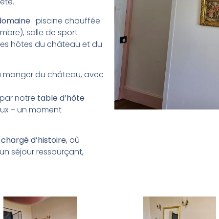
ète.
 domaine
: piscine chauffée
bre), salle de sport
 les hôtes du château et du
le à manger du château, avec
r par notre
table d’hôte
ieux – un moment
chargé d’histoire
, où
un séjour ressourçant,