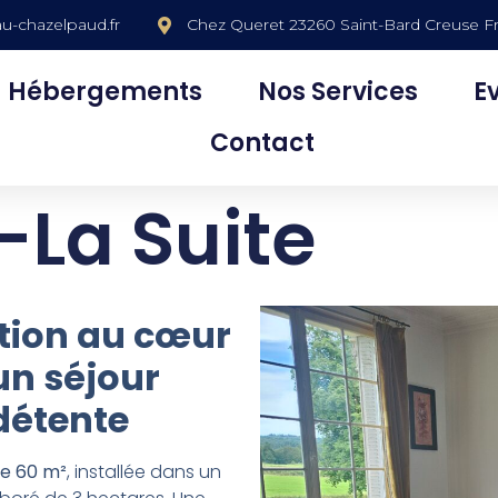
u-chazelpaud.fr
Chez Queret 23260 Saint-Bard Creuse F
Hébergements
Nos Services
E
Contact
La Suite
ption au cœur
un séjour
détente
de 60 m²
, installée dans un