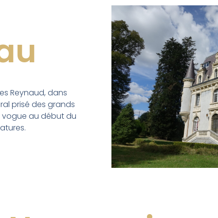
eau
1
. Des Reynaud, dans
tural prisé des grands
en vogue au début du
iatures.