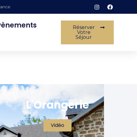
rance
vènements
Réserver
Votre
Séjour
L'Orangerie
Vidéo