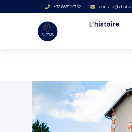
+33685124752
contact@chatea
L’histoire
aud