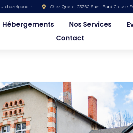
u-chazelpaud.fr
Chez Queret 23260 Saint-Bard Creuse F
Hébergements
Nos Services
E
Contact